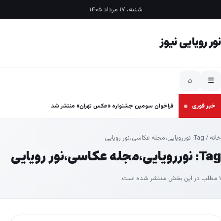
فتن به محتوا
شنبه، ۱۷ مرداد ۱۴۰۵
نور رویایی نیوز
⌕
☰
خبر فوری
فراخوان سومین جشنواره «عکس تهران» منتشر شد
خانه
/ Tag:
نوررویایی،مجله عکاسی،نور رویایی
Tag:
نوررویایی،مجله عکاسی،نور رویایی
۱ مطلب در این بخش منتشر شده است.