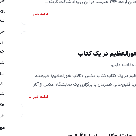
خرداد 
این رویداد شرکت کردند…
تاک
ادامه خبر ←
تبد
خرداد 
جشن
ورالعظیم در یک کتاب
شهریو
ه: فاطمه عابدی
سال
ظیم در یک کتاب کتاب عکس «تالاب هورالعظیم؛ طبیعت،
ایر
یا قلیچ‌خانی همزمان با برگزاری یک نمایشگاه عکس از آثار
شهریو
ادامه خبر ←
عکس
شهریو
مهر