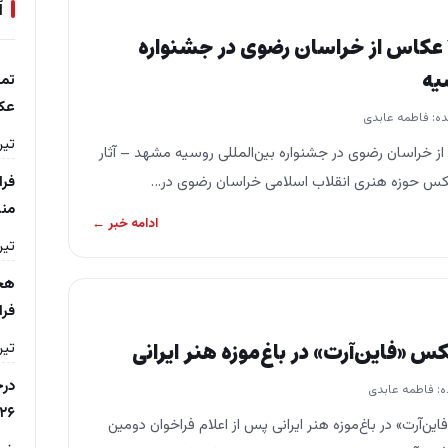
آ
افتخارآفرینی ۲ عکاس از خراسان رضوی در جشنواره
یه
تمد
عکس
ده: فاطمه عابدی
تیر ۷, ۵
رینی ۲ عکاس از خراسان رضوی در جشنواره بین‌المللی روسیه مشهد – آثار
فرا
من
ادامه خبر ←
تیر ۷, ۵
هج
فرا
س «فاین‌آرت» در باغ‌موزه‌ هنر ایرانی
تیر ۶, ۵
درخ
ه: فاطمه عابدی
۲۶
ن‌آرت» در باغ‌موزه‌ هنر ایرانی پس از اعلام فراخوان دومین