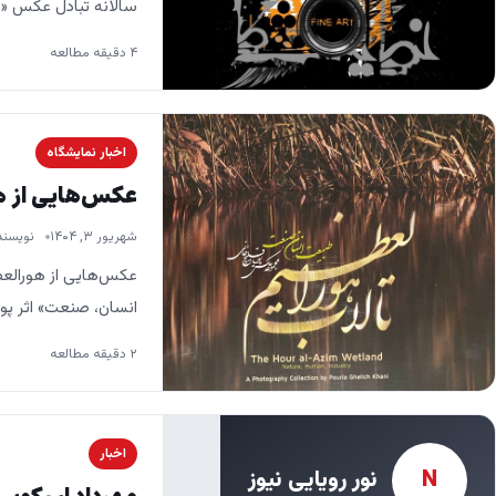
سالانه‌ تبادل عکس «فاین آرت»، ۲۹۴ هنرمند در 
۴ دقیقه مطالعه
اخبار نمایشگاه
عکس‌هایی از ه
شهریور ۳, ۱۴۰۴
نویسند
عکس‌هایی از هورالع
انسان، صنعت» اثر پور
او…
۲ دقیقه مطالعه
اخبار
نور رویایی نیوز