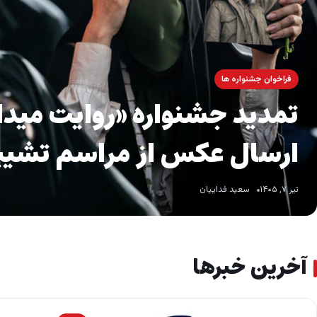
فراخوان جشنواره ها
تمدید جشنواره «روایت میدا
ارسال عکس از مراسم تشیی
تیر ۷, ۱۴۰۵
سعید فداییان
آخرین خبرها