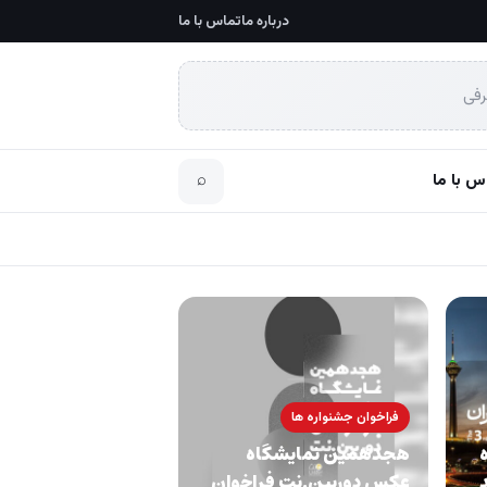
درباره ما
تماس با ما
رفی
س با ما
⌕
فراخوان جشنواره ها
هجدهمین نمایشگاه
عکس دوربین.نت فراخوان