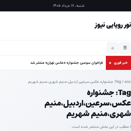
فتن به محتوا
شنبه، ۱۷ مرداد ۱۴۰۵
نور رویایی نیوز
⌕
☰
خبر فوری
فراخوان سومین جشنواره «عکس تهران» منتشر شد
خانه
/ Tag:
جشنواره عکس،سرعین،اردبیل،منیم شهری،منیم شهریم
Tag:
جشنواره
عکس،سرعین،اردبیل،منیم
شهری،منیم شهریم
۱ مطلب در این بخش منتشر شده است.