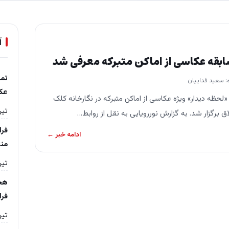
آ
سابقه عکاسی از اماکن متبرکه معرفی شد
تمد
: سعید فداییان
عکس
لحظه دیدار» ویژه عکاسی از اماکن متبرکه در نگارخانه کلک
تیر ۷, ۵
 برگزار شد. به گزارش نوررویایی به نقل از روابط…
فرا
ادامه خبر ←
من
تیر ۷, ۵
هج
فرا
تیر ۶, ۵