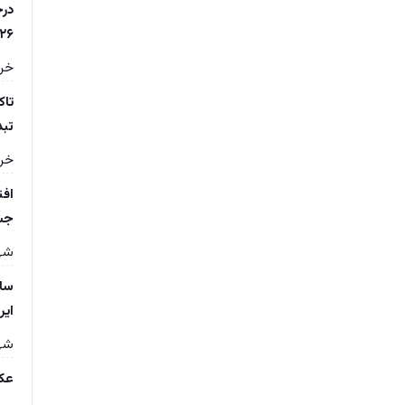
درخ
۲۶
خرداد 
تاک
تبد
خرداد 
جشن
شهریو
سال
ایر
شهریو
عکس