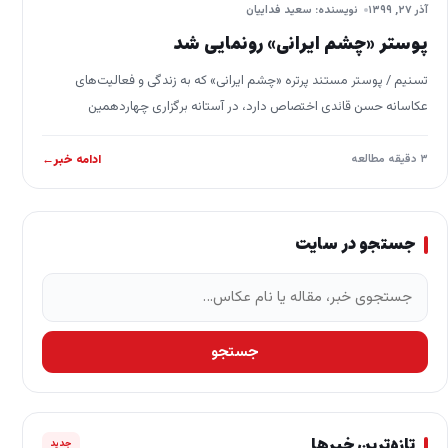
آذر ۲۷, ۱۳۹۹
نویسنده: سعید فداییان
پوستر «چشم ایرانی» رونمایی شد
تسنیم / پوستر مستند پرتره «چشم ایرانی» که به زندگی و فعالیت‌های
عکاسانه حسن قائدی اختصاص دارد، در آستانه برگزاری چهاردهمین
جشنواره «سینماحقیقت» رونمایی شد.…
۳ دقیقه مطالعه
ادامه خبر
←
جستجو در سایت
جستجو برای:
جستجو
تازه‌ترین خبرها
جدید