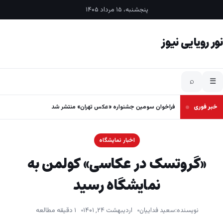
فتن به محتوا
پنجشنبه، ۱۵ مرداد ۱۴۰۵
نور رویایی نیوز
⌕
☰
خبر فوری
فراخوان سومین جشنواره «عکس تهران» منتشر شد
اخبار نمایشگاه
«گروتسک در عکاسی» کولمن به
نمایشگاه رسید
نویسنده:
سعید فداییان
اردیبهشت ۲۴, ۱۴۰۱
۱ دقیقه مطالعه