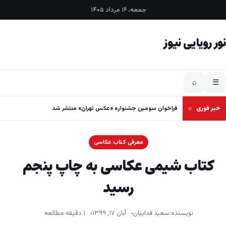
فتن به محتوا
جمعه، ۱۶ مرداد ۱۴۰۵
نور رویایی نیوز
⌕
☰
خبر فوری
فراخوان سومین جشنواره «عکس تهران» منتشر شد
معرفی کتاب عکاسی
کتاب شیمی عکاسی به چاپ پنجم
رسید
نویسنده:
سعید فداییان
آبان ۱۷, ۱۳۹۹
۱ دقیقه مطالعه