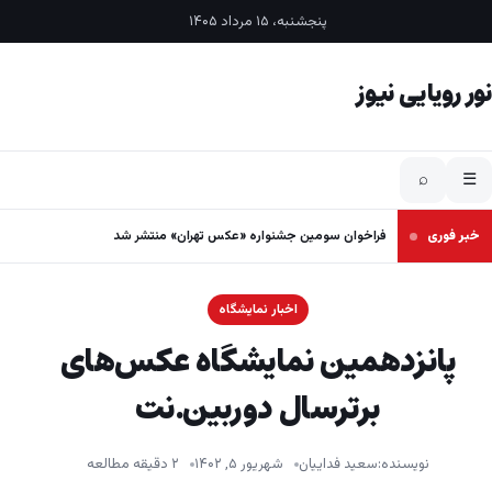
فتن به محتوا
پنجشنبه، ۱۵ مرداد ۱۴۰۵
نور رویایی نیوز
⌕
☰
خبر فوری
فراخوان سومین جشنواره «عکس تهران» منتشر شد
اخبار نمایشگاه
پانزدهمین نمایشگاه عکس‌های
برترسال‌ دوربین.نت
نویسنده:
سعید فداییان
شهریور ۵, ۱۴۰۲
۲ دقیقه مطالعه