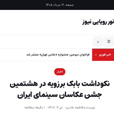
فتن به محتوا
جمعه، ۱۶ مرداد ۱۴۰۵
نور رویایی نیوز
⌕
☰
خبر فوری
فراخوان سومین جشنواره «عکس تهران» منتشر شد
اخبار
نکوداشت بابک برزویه در هشتمین
جشن عکاسان سینمای ایران
نویسنده:
فاطمه عابدی
تیر ۹, ۱۴۰۲
۱ دقیقه مطالعه