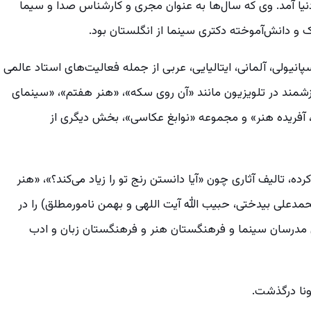
یرماه سال ۱۳۲۴ در اهواز به دنیا آمد. وی که سال‌ها به عنوان مجری و کارشناس صدا و سیما
ک و دانش‌آموخته دکتری سینما از انگلستان بود.
نسوی، اسپانیولی، آلمانی، ایتالیایی، عربی از جمله فعالیت‌های استاد عالمی
رزشمند در تلویزیون مانند «آن روی سکه»، «هنر هفتم»، «سینمای
 آفریده هنر» و مجموعه «نوابغ عکاسی»، بخش دیگری از
، تالیف آثاری چون «آیا دانستن رنج تو را زیاد می‌کند؟»، «هنر
دعلی بیدختی، حبیب الله آیت اللهی و بهمن نامورمطلق) را در
 مدرسان سینما و فرهنگستان هنر و فرهنگستان زبان و ادب