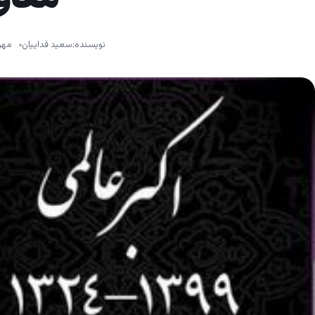
نویسنده:
سعید فداییان
مهر ۲۸, ۹