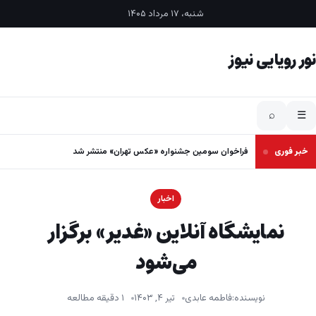
فتن به محتوا
شنبه، ۱۷ مرداد ۱۴۰۵
نور رویایی نیوز
⌕
☰
خبر فوری
فراخوان سومین جشنواره «عکس تهران» منتشر شد
اخبار
نمایشگاه آنلاین «غدیر» برگزار
می‌شود
نویسنده:
فاطمه عابدی
تیر ۴, ۱۴۰۳
۱ دقیقه مطالعه