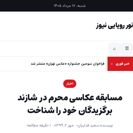
فتن به محتوا
شنبه، ۱۷ مرداد ۱۴۰۵
نور رویایی نیوز
⌕
☰
خبر فوری
فراخوان سومین جشنواره «عکس تهران» منتشر شد
اخبار
مسابقه عکاسی محرم در شازند
برگزیدگان خود را شناخت
نویسنده:
سعید فداییان
مهر ۲, ۱۳۹۹
۱ دقیقه مطالعه