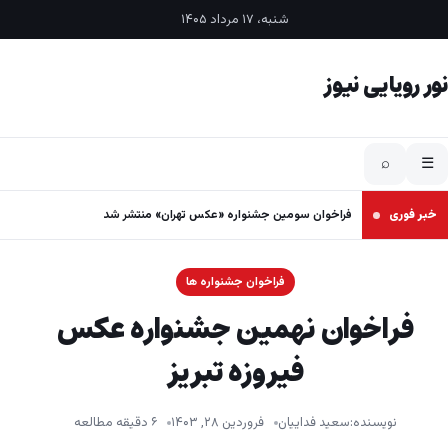
فتن به محتوا
شنبه، ۱۷ مرداد ۱۴۰۵
نور رویایی نیوز
⌕
☰
خبر فوری
فراخوان سومین جشنواره «عکس تهران» منتشر شد
فراخوان جشنواره ها
فراخوان نهمین جشنواره عکس
فیروزه تبریز
نویسنده:
سعید فداییان
فروردین ۲۸, ۱۴۰۳
۶ دقیقه مطالعه