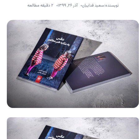
نویسنده:
سعید فداییان
آذر ۲۶, ۱۳۹۹
۲ دقیقه مطالعه