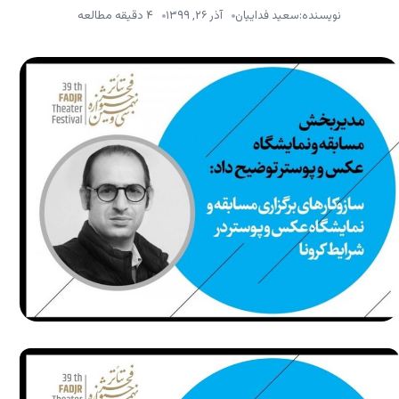
نویسنده:
سعید فداییان
آذر ۲۶, ۱۳۹۹
۴ دقیقه مطالعه