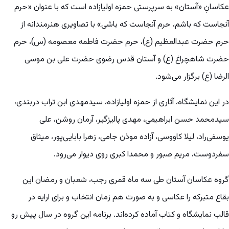
عکاسانِ «آستان» به سرپرستی حمزه اولیازاده است که با عنوان «حرم
آنجاست که باشم، حرم آنجاست که باشی» با تصاویری هنرمندانه از
حرم حضرت عبدالعظیم (ع)، حرم حضرت فاطمه معصومه (س)، حرم
حضرت شاهچراغ (ع) و آستان قدس رضوی حضرت علی بن موسی
الرضا (ع) برگزار می‌شود.
در این نمایشگاه، آثاری از حمزه اولیازاده، سیدمهدی ابن تراب دربندی،
سیدمحمد حسن ابراهیمی، مهدی پالیزگیر، آرمان روشن، علی
یوسفی‌راد، لیلا کاووسی، آزاده موذن جامی، زهرا بابایی‌پور، میثاق
سفردوست، مریم صبور و محمدا کبری روی دیوار می‌رود.
گروه عکاسان آستان طی سه ماه قمری رجب، شعبان و رمضان این
بقاع متبرکه را عکاسی و به صورت هم زمان انتخاب و برای ارایه در
قالب نمایشگاه و کتاب آماده کرده‌اند. برنامه این گروه در سال پیش رو