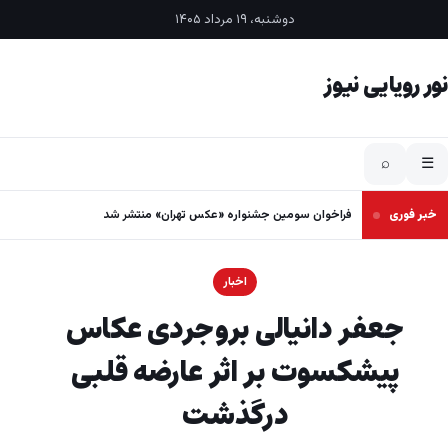
فتن به محتوا
دوشنبه، ۱۹ مرداد ۱۴۰۵
نور رویایی نیوز
⌕
☰
خبر فوری
فراخوان سومین جشنواره «عکس تهران» منتشر شد
اخبار
جعفر دانیالی بروجردی عکاس
پیشکسوت بر اثر عارضه قلبی
درگذشت