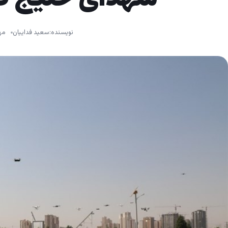
نویسنده:
سعید فداییان
مهر ۷,