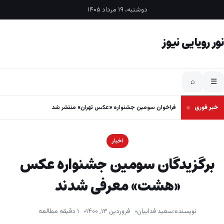
فتن به محتوا
دوشنبه، ۱۹ مرداد ۱۴۰۵
نور رویایی نیوز
⌕
☰
خبر فوری
فراخوان سومین جشنواره «عکس تهران» منتشر شد
اخبار
برگزیدگان سومین جشنواره عکس
«هشت» معرفی شدند
نویسنده:
سعید فداییان
فروردین ۱۳, ۱۴۰۰
۱ دقیقه مطالعه