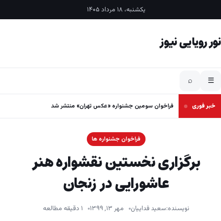
فتن به محتوا
یکشنبه، ۱۸ مرداد ۱۴۰۵
نور رویایی نیوز
⌕
☰
خبر فوری
فراخوان سومین جشنواره «عکس تهران» منتشر شد
فراخوان جشنواره ها
برگزاری نخستین نقشواره هنر
عاشورایی در زنجان
نویسنده:
سعید فداییان
مهر ۱۳, ۱۳۹۹
۱ دقیقه مطالعه