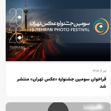
تیر ۷, ۱۴۰۵
فراخوان سومین جشنواره «عکس تهران» منتشر
شد