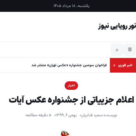
فتن به محتوا
یکشنبه، ۱۸ مرداد ۱۴۰۵
نور رویایی نیوز
⌕
☰
خبر فوری
فراخوان سومین جشنواره «عکس تهران» منتشر شد
اخبار
اعلام جزییاتی از جشنواره عکس آیات
نویسنده:
سعید فداییان
بهمن ۶, ۱۳۹۹
۵ دقیقه مطالعه