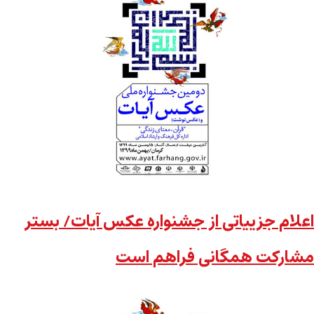
اعلام جزییاتی از جشنواره عکس آیات/ بستر
مشارکت همگانی فراهم است