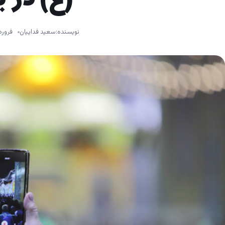
نویسنده:
سعید فداییان
فروردین ۳