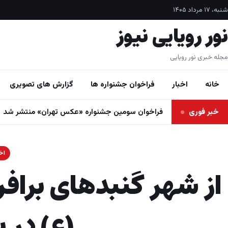
فتن به محتوا
شنبه، ۱۷ مرداد ۱۴۰۵
نور رویایی نیوز
مجله خبری نور رویایی
خانه
اخبار
فراخوان جشنواره ها
گزارش های تصویری
خبر فوری
فراخوان سومین جشنواره «عکس تهران» منتشر شد
اخب
از شهر گنبدهای برافر
(ع) در 